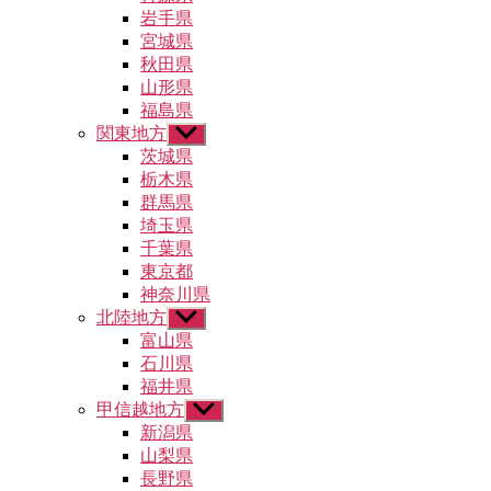
ュ
メ
岩手県
ー
ニ
宮城県
を
ュ
秋田県
表
ー
示
山形県
を
福島県
表
示
関東地方
サ
ブ
茨城県
メ
栃木県
ニ
群馬県
ュ
埼玉県
ー
千葉県
を
東京都
表
示
神奈川県
北陸地方
サ
ブ
富山県
メ
石川県
ニ
福井県
ュ
甲信越地方
サ
ー
ブ
新潟県
を
メ
山梨県
表
ニ
示
長野県
ュ