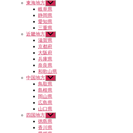
東海地方
サ
ー
ブ
岐阜県
を
メ
静岡県
表
ニ
示
愛知県
ュ
三重県
ー
近畿地方
サ
を
ブ
滋賀県
表
メ
示
京都府
ニ
大阪府
ュ
兵庫県
ー
奈良県
を
和歌山県
表
示
中国地方
サ
ブ
鳥取県
メ
島根県
ニ
岡山県
ュ
広島県
ー
山口県
を
四国地方
表
サ
示
ブ
徳島県
メ
香川県
ニ