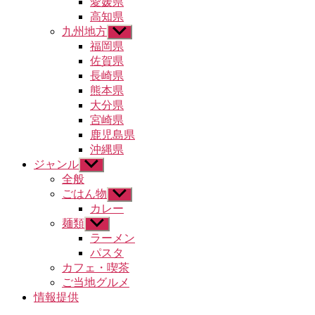
愛媛県
ュ
高知県
ー
九州地方
サ
を
ブ
福岡県
表
メ
示
佐賀県
ニ
長崎県
ュ
熊本県
ー
大分県
を
宮崎県
表
示
鹿児島県
沖縄県
ジャンル
サ
ブ
全般
メ
ごはん物
サ
ニ
ブ
カレー
ュ
メ
麺類
サ
ー
ニ
ブ
ラーメン
を
ュ
メ
パスタ
表
ー
ニ
示
カフェ・喫茶
を
ュ
ご当地グルメ
表
ー
示
情報提供
を
表