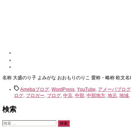
示
名称 大盛のり子 よみがな おおもりのりこ 愛称・略称 欧文名称
タ
Amebaブログ
,
WordPress
,
YouTube
,
アメーバブログ
グ
ログ
,
ブロガー
,
ブログ
,
中京
,
中部
,
中部地方
,
地元
,
地域
,
検索
検
索