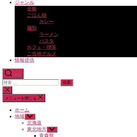
ジャンル
全般
ごはん物
カレー
麺類
ラーメン
パスタ
カフェ・喫茶
ご当地グルメ
情報提供
検索
検
索
検
対
索
メニューを閉じる
象:
を
閉
ホーム
じ
地域
サ
る
ブ
北海道
メ
東北地方
サ
ニ
ブ
青森県