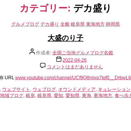
カテゴリー:
デカ盛り
カ
グルメブログ
デカ盛り
全般
岐阜県
東海地方
静岡県
テ
ゴ
大盛のり子
リ
ー
投
作成者:
全国ご当地グルメブログ名鑑
稿
投
2022-04-26
者
稿
大
コメントはまだありません
日
盛
 URL
www.youtube.com/channel/UCf9Q8mixp7tqf0__DrbwL6
の
り
,
ウェブサイト
,
ウェブログ
,
オウンドメディア
,
キュレーション
子
地域ブログ
,
岐阜
,
岐阜県
,
愛知
,
愛知県
,
東海
,
東海地方
,
食べ歩
へ
の