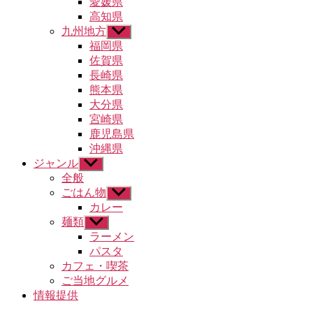
愛媛県
ュ
高知県
ー
九州地方
サ
を
ブ
福岡県
表
メ
示
佐賀県
ニ
長崎県
ュ
熊本県
ー
大分県
を
宮崎県
表
示
鹿児島県
沖縄県
ジャンル
サ
ブ
全般
メ
ごはん物
サ
ニ
ブ
カレー
ュ
メ
麺類
サ
ー
ニ
ブ
ラーメン
を
ュ
メ
パスタ
表
ー
ニ
示
カフェ・喫茶
を
ュ
ご当地グルメ
表
ー
示
情報提供
を
表