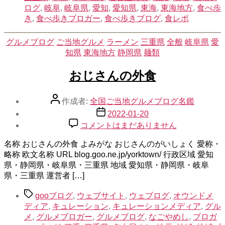
ログ
,
岐阜
,
岐阜県
,
愛知
,
愛知県
,
東海
,
東海地方
,
食べ歩
ィ
き
,
食べ歩きブロガー
,
食べ歩きブログ
,
食レポ
へ
の
カ
グルメブログ
ご当地グルメ
ラーメン
三重県
全般
岐阜県
愛
テ
知県
東海地方
静岡県
麺類
ゴ
リ
おじさんの外食
ー
投
作成者:
全国ご当地グルメブログ名鑑
稿
投
2022-01-20
者
稿
お
コメントはまだありません
日
じ
名称 おじさんの外食 よみがな おじさんのがいしょく 愛称・
さ
略称 欧文名称 URL blog.goo.ne.jp/yorktown/ 行政区域 愛知
ん
県・静岡県・岐阜県・三重県 地域 愛知県・静岡県・岐阜
の
県・三重県 運営者 […]
外
食
タ
gooブログ
,
ウェブサイト
,
ウェブログ
,
オウンドメ
へ
グ
ディア
,
キュレーション
,
キュレーションメディア
,
グル
の
メ
,
グルメブロガー
,
グルメブログ
,
なごやめし
,
ブロガ