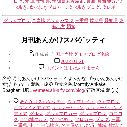
ログ
,
愛知
,
愛知県
,
愛知県名古屋市
,
東海
,
東海地方
,
食
べ歩き
,
食べ歩きブロガー
,
食べ歩きブログ
,
食レポ
カ
グルメブログ
ご当地グルメ
パスタ
三重県
岐阜県
愛知県
東
テ
海地方
麺類
ゴ
リ
月刊あんかけスパゲッティ
ー
投
作成者:
全国ご当地グルメブログ名鑑
稿
投
2022-01-21
者
稿
月
コメントはまだありません
日
刊
名称 月刊あんかけスパゲッティ よみがな げっかんあんかけ
あ
すぱげってぃ 愛称・略称 欧文名称 Monthly Ankake
ん
Spaghetti URL
vermeer.air-nifty.com/blog/
か
行政区域 愛 […]
け
タ
あんかけスパゲッティ
,
ウェブサイト
,
ウェブログ
,
ス
グ
オウンドメディア
,
キュレーション
,
キュレーションメ
パ
ディア
,
グルメ
,
グルメブロガー
,
グルメブログ
,
ココロ
ゲ
グ
,
ご当地グルメ
,
なごやめし
,
ブロガー
,
ブログ
,
三重
,
ッ
三重県
,
中部
,
中部地方
,
名古屋めし
,
地元
,
地域
,
地域ブ
テ