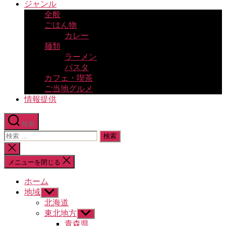
ジャンル
全般
ごはん物
カレー
麺類
ラーメン
パスタ
カフェ・喫茶
ご当地グルメ
情報提供
検索
検
索
検
対
索
メニューを閉じる
象:
を
閉
ホーム
じ
地域
サ
る
ブ
北海道
メ
東北地方
サ
ニ
ブ
青森県