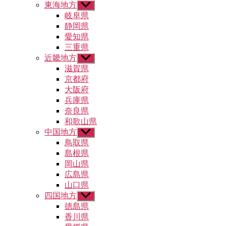
東海地方
サ
ー
ブ
岐阜県
を
メ
静岡県
表
ニ
示
愛知県
ュ
三重県
ー
近畿地方
サ
を
ブ
滋賀県
表
メ
示
京都府
ニ
大阪府
ュ
兵庫県
ー
奈良県
を
和歌山県
表
示
中国地方
サ
ブ
鳥取県
メ
島根県
ニ
岡山県
ュ
広島県
ー
山口県
を
四国地方
表
サ
示
ブ
徳島県
メ
香川県
ニ