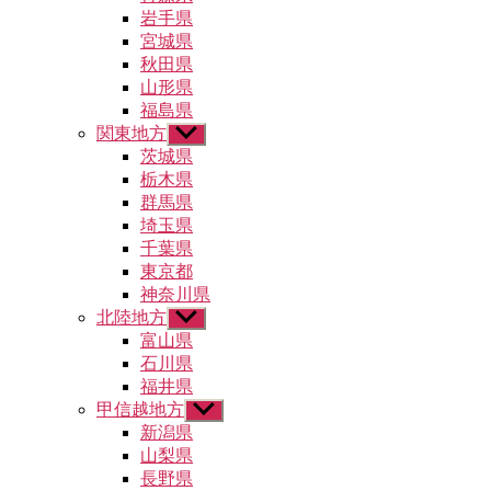
ュ
メ
岩手県
ー
ニ
宮城県
を
ュ
秋田県
表
ー
示
山形県
を
福島県
表
示
関東地方
サ
ブ
茨城県
メ
栃木県
ニ
群馬県
ュ
埼玉県
ー
千葉県
を
東京都
表
示
神奈川県
北陸地方
サ
ブ
富山県
メ
石川県
ニ
福井県
ュ
甲信越地方
サ
ー
ブ
新潟県
を
メ
山梨県
表
ニ
示
長野県
ュ