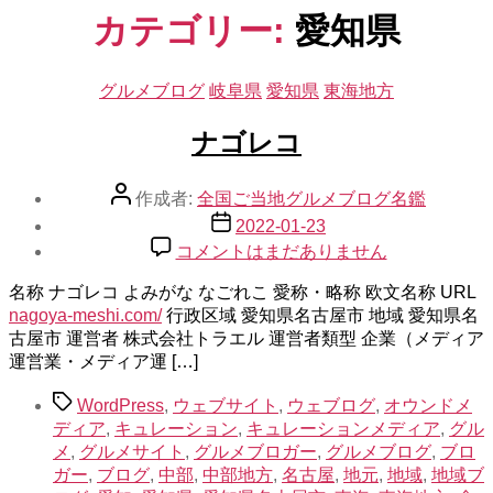
示
カテゴリー:
愛知県
カ
グルメブログ
岐阜県
愛知県
東海地方
テ
ゴ
ナゴレコ
リ
ー
投
作成者:
全国ご当地グルメブログ名鑑
稿
投
2022-01-23
者
稿
ナ
コメントはまだありません
日
ゴ
名称 ナゴレコ よみがな なごれこ 愛称・略称 欧文名称 URL
レ
nagoya-meshi.com/
行政区域 愛知県名古屋市 地域 愛知県名
コ
古屋市 運営者 株式会社トラエル 運営者類型 企業（メディア
へ
運営業・メディア運 […]
の
タ
WordPress
,
ウェブサイト
,
ウェブログ
,
オウンドメ
グ
ディア
,
キュレーション
,
キュレーションメディア
,
グル
メ
,
グルメサイト
,
グルメブロガー
,
グルメブログ
,
ブロ
ガー
,
ブログ
,
中部
,
中部地方
,
名古屋
,
地元
,
地域
,
地域ブ