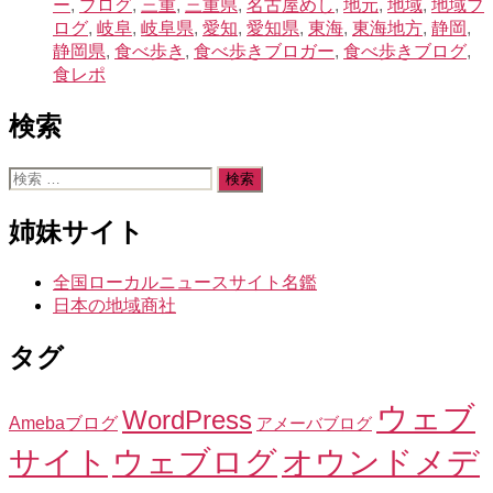
ー
,
ブログ
,
三重
,
三重県
,
名古屋めし
,
地元
,
地域
,
地域ブ
ログ
,
岐阜
,
岐阜県
,
愛知
,
愛知県
,
東海
,
東海地方
,
静岡
,
静岡県
,
食べ歩き
,
食べ歩きブロガー
,
食べ歩きブログ
,
食レポ
検索
検
索
対
姉妹サイト
象:
全国ローカルニュースサイト名鑑
日本の地域商社
タグ
ウェブ
WordPress
Amebaブログ
アメーバブログ
サイト
ウェブログ
オウンドメデ