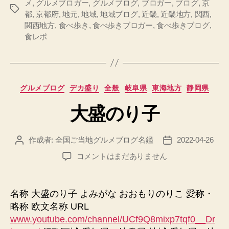
メ
,
グルメブロガー
,
グルメブログ
,
ブロガー
,
ブログ
,
京
タ
ガ
都
,
京都府
,
地元
,
地域
,
地域ブログ
,
近畿
,
近畿地方
,
関西
,
グ
ー
関西地方
,
食べ歩き
,
食べ歩きブロガー
,
食べ歩きブログ
,
の
食レポ
京
都
「食」
案
カ
グルメブログ
デカ盛り
全般
岐阜県
東海地方
静岡県
内
テ
へ
大盛のり子
ゴ
の
リ
ー
作成者:
全国ご当地グルメブログ名鑑
2022-04-26
投
投
稿
稿
大
コメントはまだありません
者
日
盛
の
り
名称 大盛のり子 よみがな おおもりのりこ 愛称・
子
略称 欧文名称 URL
へ
www.youtube.com/channel/UCf9Q8mixp7tqf0__Dr
の