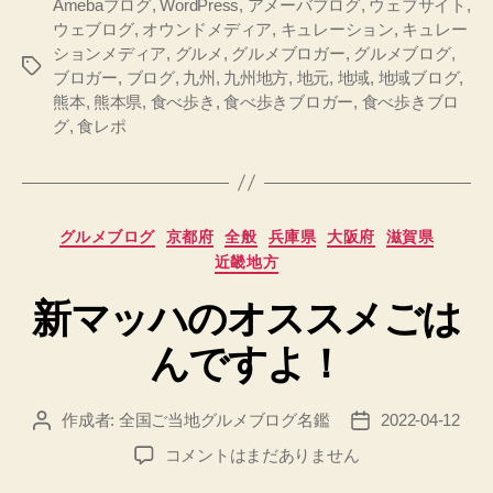
Amebaブログ
,
WordPress
,
アメーバブログ
,
ウェブサイト
,
ウェブログ
,
オウンドメディア
,
キュレーション
,
キュレー
ションメディア
,
グルメ
,
グルメブロガー
,
グルメブログ
,
タ
ブロガー
,
ブログ
,
九州
,
九州地方
,
地元
,
地域
,
地域ブログ
,
グ
熊本
,
熊本県
,
食べ歩き
,
食べ歩きブロガー
,
食べ歩きブロ
グ
,
食レポ
カ
グルメブログ
京都府
全般
兵庫県
大阪府
滋賀県
テ
近畿地方
ゴ
リ
新マッハのオススメごは
ー
んですよ！
作成者:
全国ご当地グルメブログ名鑑
2022-04-12
投
投
稿
稿
新
コメントはまだありません
者
日
マ