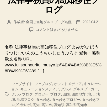
リ
ログ
ー
作成者:
全国ご当地グルメブログ名鑑
2022-04-21
投
投
稿
稿
法
コメントはまだありません
者
日
律
事
務
名称 法律事務員の高知移住ブログ よみがな ほう
員
りつじむいんのこうちいじゅうぶろぐ 愛称・略称
の
欧文名称 URL
高
www.fujisouhouritujimusyo.jp/%E4%BA%8B%E5%
知
8B%99%E6%89 […]
移
住
ブ
ウェブサイト
,
ウェブログ
,
オウンドメディア
,
キュレーシ
ロ
ョン
,
キュレーションメディア
,
グルメ
,
グルメブロガー
,
グ
グルメブログ
,
ブロガー
,
ブログ
,
四国
,
四国地方
,
地元
,
地
タ
へ
域
,
地域ブログ
,
食べ歩き
,
食べ歩きブロガー
,
食べ歩きブ
グ
の
ログ
,
食レポ
,
高知
,
高知市
,
高知県
,
高知県高知市