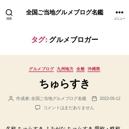
全国ご当地グルメブログ名鑑
検索
メニュー
タグ:
グルメブロガー
カ
グルメブログ
九州地方
全般
沖縄県
テ
ちゅらすき
ゴ
リ
ー
作成者:
全国ご当地グルメブログ名鑑
2022-05-12
投
投
稿
稿
ち
コメントはまだありません
者
日
ゅ
ら
す
名称 ちゅらすき よみがな ちゅらすき 愛称・略称