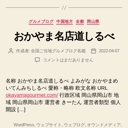
カ
グルメブログ
中国地方
全般
岡山県
テ
おかやま名店道しるべ
ゴ
リ
ー
作成者:
全国ご当地グルメブログ名鑑
2022-04-07
投
投
稿
稿
お
コメントはまだありません
者
日
か
や
ま
名称 おかやま名店道しるべ よみがな おかやまめ
名
いてんみちしるべ 愛称・略称 欧文名称 URL
店
okayamagourmet.com/
行政区域 岡山県岡山市 地
道
域 岡山県岡山市 運営者 きーたん 運営者類型 個人
し
開設 […]
る
べ
へ
WordPress
,
ウェブサイト
,
ウェブログ
,
オウンドメディア
,