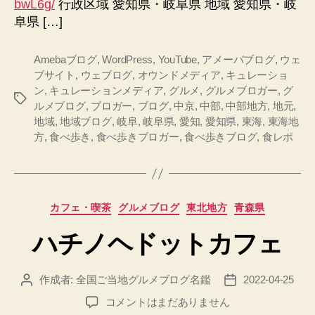
bwL6g/
行政区域 愛知県・岐阜県 地域 愛知県・岐
阜県 […]
Amebaブログ
,
WordPress
,
YouTube
,
アメーバブログ
,
ウェ
ブサイト
,
ウェブログ
,
オウンドメディア
,
キュレーショ
ン
,
キュレーションメディア
,
グルメ
,
グルメブロガー
,
グ
タ
ルメブログ
,
ブロガー
,
ブログ
,
中京
,
中部
,
中部地方
,
地元
,
グ
地域
,
地域ブログ
,
岐阜
,
岐阜県
,
愛知
,
愛知県
,
東海
,
東海地
方
,
食べ歩き
,
食べ歩きブロガー
,
食べ歩きブログ
,
食レポ
カ
カフェ・喫茶
グルメブログ
東北地方
青森県
テ
ハチノヘドットカフェ
ゴ
リ
ー
作成者:
全国ご当地グルメブログ名鑑
2022-04-25
投
投
稿
稿
ハ
コメントはまだありません
者
日