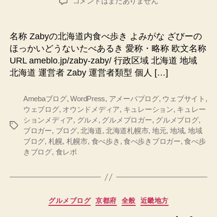
Zaby
コメントはまだありません
者
日
の
北
海
名称 Zabyの北海道内食べ歩き よみがな ざびーの
道
ほっかいどうないたべあるき 愛称・略称 欧文名称
内
URL ameblo.jp/zaby-zaby/ 行政区域 北海道 地域
食
北海道 運営者 Zaby 運営者類型 個人 […]
べ
歩
き
Amebaブログ
,
WordPress
,
アメーバブログ
,
ウェブサイト
,
へ
ウェブログ
,
オウンドメディア
,
キュレーション
,
キュレー
の
ションメディア
,
グルメ
,
グルメブロガー
,
グルメブログ
,
タ
ブロガー
,
ブログ
,
北海道
,
北海道札幌市
,
地元
,
地域
,
地域
グ
ブログ
,
札幌
,
札幌市
,
食べ歩き
,
食べ歩きブロガー
,
食べ歩
きブログ
,
食レポ
カ
グルメブログ
京都府
全般
近畿地方
テ