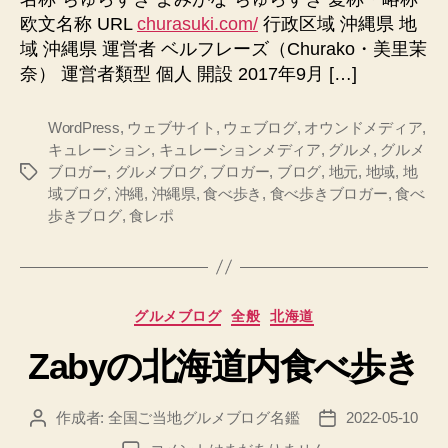
き
欧文名称 URL
churasuki.com/
行政区域 沖縄県 地
へ
域 沖縄県 運営者 ベルフレーズ（Churako・美里茉
の
奈） 運営者類型 個人 開設 2017年9月 […]
WordPress
,
ウェブサイト
,
ウェブログ
,
オウンドメディア
,
キュレーション
,
キュレーションメディア
,
グルメ
,
グルメ
ブロガー
,
グルメブログ
,
ブロガー
,
ブログ
,
地元
,
地域
,
地
タ
域ブログ
,
沖縄
,
沖縄県
,
食べ歩き
,
食べ歩きブロガー
,
食べ
グ
歩きブログ
,
食レポ
カ
グルメブログ
全般
北海道
テ
Zabyの北海道内食べ歩き
ゴ
リ
ー
作成者:
全国ご当地グルメブログ名鑑
2022-05-10
投
投
稿
稿