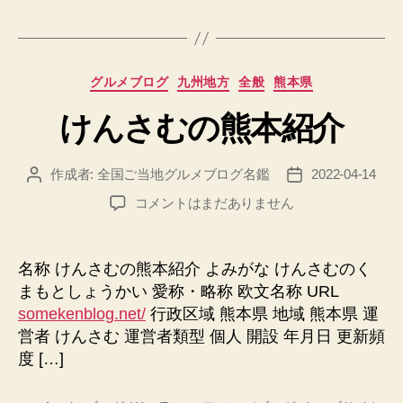
カ
グルメブログ
九州地方
全般
熊本県
テ
けんさむの熊本紹介
ゴ
リ
ー
作成者:
全国ご当地グルメブログ名鑑
2022-04-14
投
投
稿
稿
け
コメントはまだありません
者
日
ん
さ
む
名称 けんさむの熊本紹介 よみがな けんさむのく
の
まもとしょうかい 愛称・略称 欧文名称 URL
熊
somekenblog.net/
行政区域 熊本県 地域 熊本県 運
本
営者 けんさむ 運営者類型 個人 開設 年月日 更新頻
紹
度 […]
介
へ
の