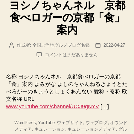
ヨシノちゃんネル 京都
ゴ
リ
食べロガーの京都「食」
ー
案内
作成者:
全国ご当地グルメブログ名鑑
2022-04-27
投
投
稿
稿
ヨ
コメントはまだありません
者
日
シ
ノ
ち
名称 ヨシノちゃんネル 京都食べロガーの京都
ゃ
「食」案内 よみがな よしのちゃんねるきょうとた
ん
べろがーのきょうとしょくあんない 愛称・略称 欧
ネ
文名称 URL
ル
www.youtube.com/channel/UCJ9gNYV
[…]
京
都
食
WordPress
,
YouTube
,
ウェブサイト
,
ウェブログ
,
オウンド
べ
メディア
,
キュレーション
,
キュレーションメディア
,
グル
ロ