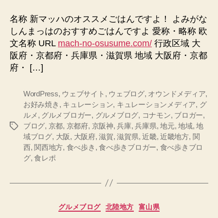
ッ
ハ
名称 新マッハのオススメごはんですよ！ よみがな
の
しんまっはのおすすめごはんですよ 愛称・略称 欧
オ
文名称 URL
mach-no-osusume.com/
行政区域 大
ス
阪府・京都府・兵庫県・滋賀県 地域 大阪府・京都
ス
府・ […]
メ
ご
は
WordPress
,
ウェブサイト
,
ウェブログ
,
オウンドメディア
,
ん
お好み焼き
,
キュレーション
,
キュレーションメディア
,
グ
で
ルメ
,
グルメブロガー
,
グルメブログ
,
コナモン
,
ブロガー
,
す
ブログ
,
京都
,
京都府
,
京阪神
,
兵庫
,
兵庫県
,
地元
,
地域
,
地
タ
よ！
域ブログ
,
大阪
,
大阪府
,
滋賀
,
滋賀県
,
近畿
,
近畿地方
,
関
グ
へ
西
,
関西地方
,
食べ歩き
,
食べ歩きブロガー
,
食べ歩きブロ
の
グ
,
食レポ
カ
グルメブログ
北陸地方
富山県
テ