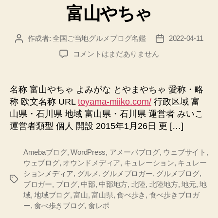
富山やちゃ
ゴ
リ
ー
作成者:
全国ご当地グルメブログ名鑑
2022-04-11
投
投
稿
稿
富
コメントはまだありません
者
日
山
や
ち
名称 富山やちゃ よみがな とやまやちゃ 愛称・略
ゃ
称 欧文名称 URL
toyama-miiko.com/
行政区域 富
へ
山県・石川県 地域 富山県・石川県 運営者 みいこ
の
運営者類型 個人 開設 2015年1月26日 更 […]
Amebaブログ
,
WordPress
,
アメーバブログ
,
ウェブサイト
,
ウェブログ
,
オウンドメディア
,
キュレーション
,
キュレー
ションメディア
,
グルメ
,
グルメブロガー
,
グルメブログ
,
タ
ブロガー
,
ブログ
,
中部
,
中部地方
,
北陸
,
北陸地方
,
地元
,
地
グ
域
,
地域ブログ
,
富山
,
富山県
,
食べ歩き
,
食べ歩きブロガ
ー
,
食べ歩きブログ
,
食レポ