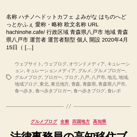
チ
ノ
ヘ
名称 ハチノヘドットカフェ よみがな はちのへど
ド
っとかふぇ 愛称・略称 欧文名称 URL
ッ
hachinohe.cafe/ 行政区域 青森県八戸市 地域 青森
ト
県八戸市 運営者 運営者類型 個人 開設 2020年4月
カ
15日（ […]
フ
ェ
へ
ウェブサイト
,
ウェブログ
,
オウンドメディア
,
キュレーシ
の
ョン
,
キュレーションメディア
,
グルメ
,
グルメブロガー
,
グルメブログ
,
ブロガー
,
ブログ
,
八戸
,
八戸市
,
地元
,
地域
,
タ
地域ブログ
,
東北
,
東北地方
,
青森
,
青森県
,
青森県八戸市
,
グ
食べ歩き
,
食べ歩きブロガー
,
食べ歩きブログ
,
食レポ
カ
グルメブログ
全般
四国地方
高知県
テ
法律事務員の高知移住ブ
ゴ