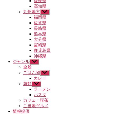
愛媛県
ュ
高知県
ー
九州地方
サ
を
ブ
福岡県
表
メ
示
佐賀県
ニ
長崎県
ュ
熊本県
ー
大分県
を
宮崎県
表
示
鹿児島県
沖縄県
ジャンル
サ
ブ
全般
メ
ごはん物
サ
ニ
ブ
カレー
ュ
メ
麺類
サ
ー
ニ
ブ
ラーメン
を
ュ
メ
パスタ
表
ー
ニ
示
カフェ・喫茶
を
ュ
ご当地グルメ
表
ー
示
情報提供
を
表