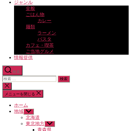
ジャンル
全般
ごはん物
カレー
麺類
ラーメン
パスタ
カフェ・喫茶
ご当地グルメ
情報提供
検索
検
索
検
対
索
メニューを閉じる
象:
を
閉
ホーム
じ
地域
サ
る
ブ
北海道
メ
東北地方
サ
ニ
ブ
青森県