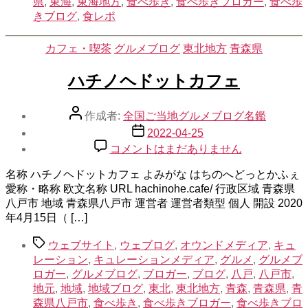
県
,
東海
,
東海地方
,
食べ歩き
,
食べ歩きブロガー
,
食べ歩
きブログ
,
食レポ
カ
カフェ・喫茶
グルメブログ
東北地方
青森県
テ
ゴ
ハチノヘドットカフェ
リ
ー
投
作成者:
全国ご当地グルメブログ名鑑
稿
投
2022-04-25
者
稿
ハ
コメントはまだありません
日
チ
名称 ハチノヘドットカフェ よみがな はちのへどっとかふぇ
ノ
愛称・略称 欧文名称 URL hachinohe.cafe/ 行政区域 青森県
ヘ
八戸市 地域 青森県八戸市 運営者 運営者類型 個人 開設 2020
ド
年4月15日（ […]
ッ
ト
タ
ウェブサイト
,
ウェブログ
,
オウンドメディア
,
キュ
カ
グ
レーション
,
キュレーションメディア
,
グルメ
,
グルメブ
フ
ロガー
,
グルメブログ
,
ブロガー
,
ブログ
,
八戸
,
八戸市
,
ェ
地元
,
地域
,
地域ブログ
,
東北
,
東北地方
,
青森
,
青森県
,
青
へ
森県八戸市
,
食べ歩き
,
食べ歩きブロガー
,
食べ歩きブロ
の