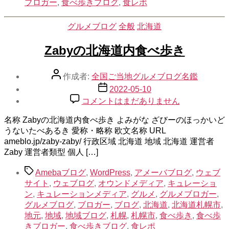
ブロガー
,
食べ歩きブログ
,
食レポ
カ
グルメブログ
全般
北海道
テ
ゴ
Zabyの北海道内食べ歩き
リ
ー
投
作成者:
全国ご当地グルメブログ名鑑
稿
投
2022-05-10
者
稿
Zaby
コメントはまだありません
の
日
北
名称 Zabyの北海道内食べ歩き よみがな ざびーのほっかいど
海
うないたべあるき 愛称・略称 欧文名称 URL
道
ameblo.jp/zaby-zaby/ 行政区域 北海道 地域 北海道 運営者
内
Zaby 運営者類型 個人 […]
食
タ
べ
Amebaブログ
,
WordPress
,
アメーバブログ
,
ウェブ
グ
歩
サイト
,
ウェブログ
,
オウンドメディア
,
キュレーショ
き
ン
,
キュレーションメディア
,
グルメ
,
グルメブロガー
,
へ
グルメブログ
,
ブロガー
,
ブログ
,
北海道
,
北海道札幌市
,
の
地元
,
地域
,
地域ブログ
,
札幌
,
札幌市
,
食べ歩き
,
食べ歩
きブロガー
,
食べ歩きブログ
,
食レポ