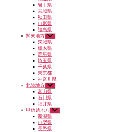
ュ
メ
岩手県
ー
ニ
宮城県
を
ュ
秋田県
表
ー
示
山形県
を
福島県
表
示
関東地方
サ
ブ
茨城県
メ
栃木県
ニ
群馬県
ュ
埼玉県
ー
千葉県
を
東京都
表
示
神奈川県
北陸地方
サ
ブ
富山県
メ
石川県
ニ
福井県
ュ
甲信越地方
サ
ー
ブ
新潟県
を
メ
山梨県
表
ニ
示
長野県
ュ