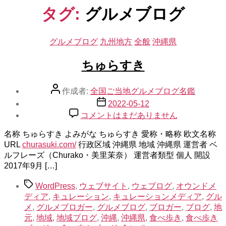
示
タグ:
グルメブログ
カ
グルメブログ
九州地方
全般
沖縄県
テ
ゴ
ちゅらすき
リ
ー
投
作成者:
全国ご当地グルメブログ名鑑
稿
投
2022-05-12
者
稿
ち
コメントはまだありません
日
ゅ
名称 ちゅらすき よみがな ちゅらすき 愛称・略称 欧文名称
ら
URL
churasuki.com/
行政区域 沖縄県 地域 沖縄県 運営者 ベ
す
ルフレーズ（Churako・美里茉奈） 運営者類型 個人 開設
き
2017年9月 […]
へ
の
タ
WordPress
,
ウェブサイト
,
ウェブログ
,
オウンドメ
グ
ディア
,
キュレーション
,
キュレーションメディア
,
グル
メ
,
グルメブロガー
,
グルメブログ
,
ブロガー
,
ブログ
,
地
元
,
地域
,
地域ブログ
,
沖縄
,
沖縄県
,
食べ歩き
,
食べ歩き