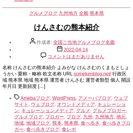
グ
へ
カ
グルメブログ
九州地方
全般
熊本県
の
テ
ゴ
けんさむの熊本紹介
リ
ー
投
作成者:
全国ご当地グルメブログ名鑑
稿
投
2022-04-14
者
稿
け
コメントはまだありません
日
ん
名称 けんさむの熊本紹介 よみがな けんさむのくまもとしょ
さ
うかい 愛称・略称 欧文名称 URL
む
somekenblog.net/
行政区
域 熊本県 地域 熊本県 運営者 けんさむ 運営者類型 個人 開設
の
年月日 更新頻度 […]
熊
本
タ
Amebaブログ
,
WordPress
,
アメーバブログ
,
ウェブ
紹
グ
サイト
,
ウェブログ
,
オウンドメディア
,
キュレーショ
介
ン
,
キュレーションメディア
,
グルメ
,
グルメブロガー
,
へ
グルメブログ
,
ブロガー
,
ブログ
,
九州
,
九州地方
,
地元
,
の
地域
,
地域ブログ
,
熊本
,
熊本県
,
食べ歩き
,
食べ歩きブロ
ガー
,
食べ歩きブログ
,
食レポ