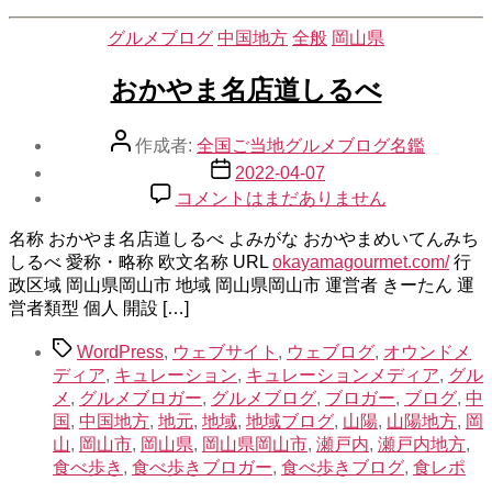
カ
グルメブログ
中国地方
全般
岡山県
テ
ゴ
おかやま名店道しるべ
リ
ー
投
作成者:
全国ご当地グルメブログ名鑑
稿
投
2022-04-07
者
稿
お
コメントはまだありません
日
か
名称 おかやま名店道しるべ よみがな おかやまめいてんみち
や
しるべ 愛称・略称 欧文名称 URL
ま
okayamagourmet.com/
行
政区域 岡山県岡山市 地域 岡山県岡山市 運営者 きーたん 運
名
営者類型 個人 開設 […]
店
道
タ
WordPress
,
ウェブサイト
,
ウェブログ
,
オウンドメ
し
グ
ディア
,
キュレーション
,
キュレーションメディア
,
グル
る
メ
,
グルメブロガー
,
グルメブログ
,
ブロガー
,
ブログ
,
中
べ
国
,
中国地方
,
地元
,
地域
,
地域ブログ
,
山陽
,
山陽地方
,
岡
へ
山
,
岡山市
,
岡山県
,
岡山県岡山市
,
瀬戸内
,
瀬戸内地方
,
の
食べ歩き
,
食べ歩きブロガー
,
食べ歩きブログ
,
食レポ