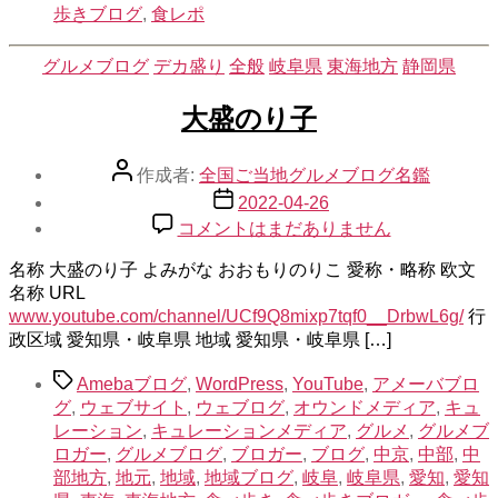
歩きブログ
,
食レポ
ロ
ガ
カ
グルメブログ
デカ盛り
ー
全般
岐阜県
東海地方
静岡県
テ
の
ゴ
大盛のり子
京
リ
都
ー
「食」
投
作成者:
全国ご当地グルメブログ名鑑
案
稿
投
2022-04-26
内
者
稿
大
コメントはまだありません
へ
日
盛
の
名称 大盛のり子 よみがな おおもりのりこ 愛称・略称 欧文
の
名称 URL
り
www.youtube.com/channel/UCf9Q8mixp7tqf0__DrbwL6g/
子
行
政区域 愛知県・岐阜県 地域 愛知県・岐阜県 […]
へ
の
タ
Amebaブログ
,
WordPress
,
YouTube
,
アメーバブロ
グ
グ
,
ウェブサイト
,
ウェブログ
,
オウンドメディア
,
キュ
レーション
,
キュレーションメディア
,
グルメ
,
グルメブ
ロガー
,
グルメブログ
,
ブロガー
,
ブログ
,
中京
,
中部
,
中
部地方
,
地元
,
地域
,
地域ブログ
,
岐阜
,
岐阜県
,
愛知
,
愛知