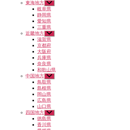
東海地方
サ
ー
ブ
岐阜県
を
メ
静岡県
表
ニ
示
愛知県
ュ
三重県
ー
近畿地方
サ
を
ブ
滋賀県
表
メ
示
京都府
ニ
大阪府
ュ
兵庫県
ー
奈良県
を
和歌山県
表
示
中国地方
サ
ブ
鳥取県
メ
島根県
ニ
岡山県
ュ
広島県
ー
山口県
を
四国地方
表
サ
示
ブ
徳島県
メ
香川県
ニ