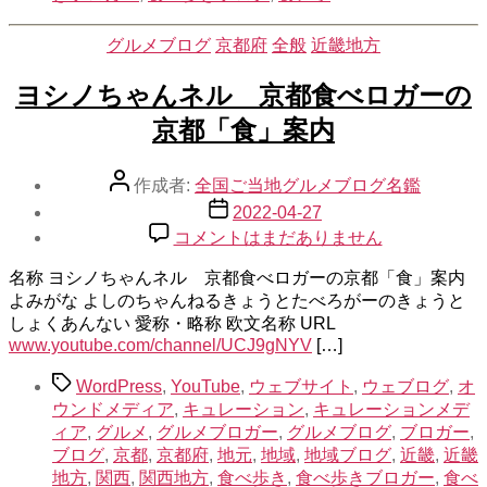
カ
グルメブログ
京都府
全般
近畿地方
テ
ゴ
ヨシノちゃんネル 京都食べロガーの
リ
京都「食」案内
ー
投
作成者:
全国ご当地グルメブログ名鑑
稿
投
2022-04-27
者
稿
ヨ
コメントはまだありません
日
シ
名称 ヨシノちゃんネル 京都食べロガーの京都「食」案内
ノ
よみがな よしのちゃんねるきょうとたべろがーのきょうと
ち
しょくあんない 愛称・略称 欧文名称 URL
ゃ
www.youtube.com/channel/UCJ9gNYV
[…]
ん
ネ
タ
WordPress
,
YouTube
,
ウェブサイト
,
ウェブログ
,
オ
ル
グ
ウンドメディア
,
キュレーション
,
キュレーションメデ
京
ィア
,
グルメ
,
グルメブロガー
,
グルメブログ
,
ブロガー
,
都
ブログ
,
京都
,
京都府
,
地元
,
地域
,
地域ブログ
,
近畿
,
近畿
食
地方
,
関西
,
関西地方
,
食べ歩き
,
食べ歩きブロガー
,
食べ
べ