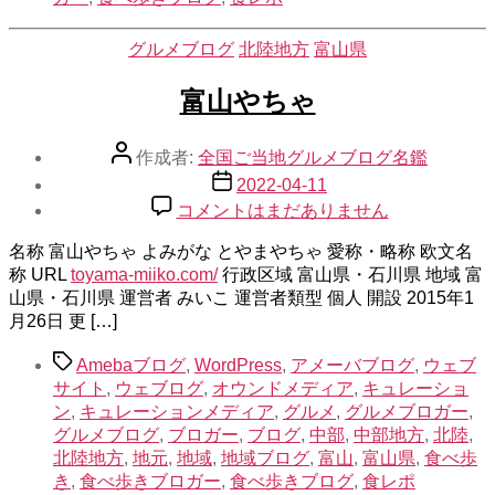
よ！
へ
カ
グルメブログ
北陸地方
富山県
の
テ
ゴ
富山やちゃ
リ
ー
投
作成者:
全国ご当地グルメブログ名鑑
稿
投
2022-04-11
者
稿
富
コメントはまだありません
日
山
名称 富山やちゃ よみがな とやまやちゃ 愛称・略称 欧文名
や
称 URL
toyama-miiko.com/
ち
行政区域 富山県・石川県 地域 富
山県・石川県 運営者 みいこ 運営者類型 個人 開設 2015年1
ゃ
月26日 更 […]
へ
の
タ
Amebaブログ
,
WordPress
,
アメーバブログ
,
ウェブ
グ
サイト
,
ウェブログ
,
オウンドメディア
,
キュレーショ
ン
,
キュレーションメディア
,
グルメ
,
グルメブロガー
,
グルメブログ
,
ブロガー
,
ブログ
,
中部
,
中部地方
,
北陸
,
北陸地方
,
地元
,
地域
,
地域ブログ
,
富山
,
富山県
,
食べ歩
き
,
食べ歩きブロガー
,
食べ歩きブログ
,
食レポ