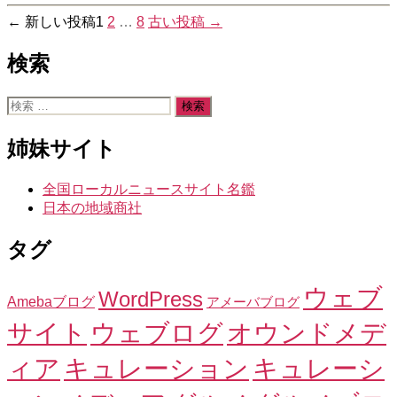
投
←
新しい
投稿
1
2
…
8
古い
投稿
→
稿
検索
の
検
ペ
索
ー
対
姉妹サイト
象:
ジ
全国ローカルニュースサイト名鑑
送
日本の地域商社
り
タグ
ウェブ
WordPress
Amebaブログ
アメーバブログ
サイト
ウェブログ
オウンドメデ
ィア
キュレーション
キュレーシ