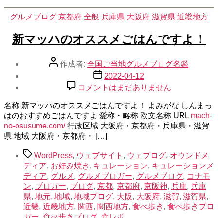
カ
グルメブログ
京都府
全般
兵庫県
大阪府
滋賀県
近畿地方
テ
ゴ
新マッハのオススメごはんですよ！
リ
ー
投
作成者:
全国ご当地グルメブログ名鑑
稿
投
2022-04-12
者
稿
新
コメントはまだありません
日
マ
名称 新マッハのオススメごはんですよ！ よみがな しんまっ
ッ
はのおすすめごはんですよ 愛称・略称 欧文名称 URL
ハ
mach-
no-osusume.com/
行政区域 大阪府・京都府・兵庫県・滋賀
の
県 地域 大阪府・京都府・ […]
オ
ス
タ
WordPress
,
ウェブサイト
,
ウェブログ
,
オウンドメ
ス
グ
ディア
,
お好み焼き
,
キュレーション
,
キュレーションメ
メ
ディア
,
グルメ
,
グルメブロガー
,
グルメブログ
,
コナモ
ご
ン
,
ブロガー
,
ブログ
,
京都
,
京都府
,
京阪神
,
兵庫
,
兵庫
は
県
,
地元
,
地域
,
地域ブログ
,
大阪
,
大阪府
,
滋賀
,
滋賀県
,
ん
近畿
,
近畿地方
,
関西
,
関西地方
,
食べ歩き
,
食べ歩きブロ
で
ガー
,
食べ歩きブログ
,
食レポ
す