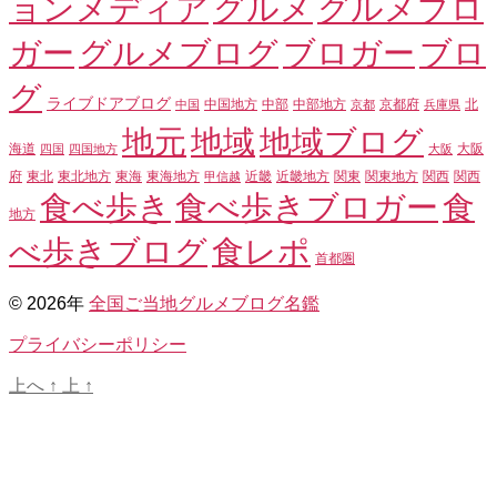
ョンメディア
グルメ
グルメブロ
ガー
グルメブログ
ブロガー
ブロ
グ
ライブドアブログ
中部
中部地方
中国
中国地方
京都
京都府
兵庫県
北
地元
地域
地域ブログ
海道
四国
四国地方
大阪
大阪
東北
東北地方
東海
東海地方
関東
関東地方
府
甲信越
近畿
近畿地方
関西
関西
食べ歩きブロガー
食
食べ歩き
地方
べ歩きブログ
食レポ
首都圏
© 2026年
全国ご当地グルメブログ名鑑
プライバシーポリシー
上へ
↑
上
↑