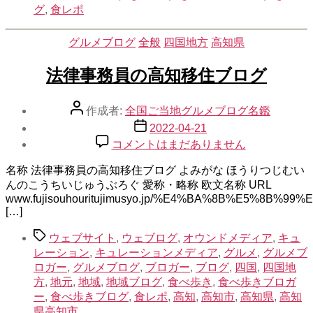
グ
,
食レポ
カ
グルメブログ
全般
四国地方
高知県
テ
ゴ
法律事務員の高知移住ブログ
リ
ー
投
作成者:
全国ご当地グルメブログ名鑑
稿
投
2022-04-21
者
稿
法
コメントはまだありません
日
律
名称 法律事務員の高知移住ブログ よみがな ほうりつじむい
事
んのこうちいじゅうぶろぐ 愛称・略称 欧文名称 URL
務
www.fujisouhouritujimusyo.jp/%E4%BA%8B%E5%8B%99%
員
[…]
の
高
タ
ウェブサイト
,
ウェブログ
,
オウンドメディア
,
キュ
知
グ
レーション
,
キュレーションメディア
,
グルメ
,
グルメブ
移
ロガー
,
グルメブログ
,
ブロガー
,
ブログ
,
四国
,
四国地
住
方
,
地元
,
地域
,
地域ブログ
,
食べ歩き
,
食べ歩きブロガ
ブ
ー
,
食べ歩きブログ
,
食レポ
,
高知
,
高知市
,
高知県
,
高知
ロ
県高知市