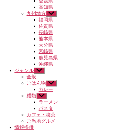
愛媛県
ュ
高知県
ー
九州地方
サ
を
ブ
福岡県
表
メ
示
佐賀県
ニ
長崎県
ュ
熊本県
ー
大分県
を
宮崎県
表
示
鹿児島県
沖縄県
ジャンル
サ
ブ
全般
メ
ごはん物
サ
ニ
ブ
カレー
ュ
メ
麺類
サ
ー
ニ
ブ
ラーメン
を
ュ
メ
パスタ
表
ー
ニ
示
カフェ・喫茶
を
ュ
ご当地グルメ
表
ー
示
情報提供
を
表