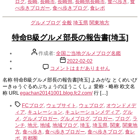
ログ
,
長崎
,
長崎市
,
長崎県
,
長崎県長崎市
,
食べ歩き
,
食
べ歩きブロガー
,
食べ歩きブログ
,
食レポ
カ
グルメブログ
全般
埼玉県
関東地方
テ
ゴ
特命B級グルメ部長の報告書[埼玉]
リ
ー
投
作成者:
全国ご当地グルメブログ名鑑
稿
投
2022-02-02
者
稿
特
コメントはまだありません
日
命
B
名称 特命B級グルメ部長の報告書[埼玉] よみがな とくめいび
級
ーきゅうぐるめぶちょうのほうこくしょ 愛称・略称 欧文名
グ
称 URL
egachan20141001.blog.fc2.com/
行 […]
ル
タ
メ
FCブログ
,
ウェブサイト
,
ウェブログ
,
オウンドメデ
グ
部
ィア
,
キュレーション
,
キュレーションメディア
,
グル
長
メ
,
グルメブロガー
,
グルメブログ
,
ブロガー
,
ブログ
,
ラ
の
ンチ
,
地元
,
地域
,
地域ブログ
,
埼玉
,
埼玉県
,
関東
,
関東地
報
方
,
食べ歩き
,
食べ歩きブロガー
,
食べ歩きブログ
,
食レ
告
ポ
,
首都圏