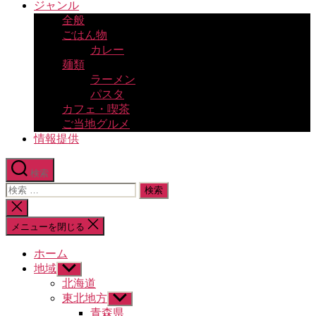
ジャンル
全般
ごはん物
カレー
麺類
ラーメン
パスタ
カフェ・喫茶
ご当地グルメ
情報提供
検索
検
索
検
対
索
メニューを閉じる
象:
を
閉
ホーム
じ
地域
サ
る
ブ
北海道
メ
東北地方
サ
ニ
ブ
青森県