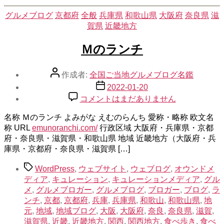
カ
グルメブログ
京都府
全般
兵庫県
和歌山県
大阪府
奈良県
滋
テ
賀県
近畿地方
ゴ
リ
Ｍのランチ
ー
投
作成者:
全国ご当地グルメブログ名鑑
稿
投
2022-01-20
者
稿
Ｍ
コメントはまだありません
日
の
名称 Ｍのランチ よみがな えむのらんち 愛称・略称 欧文名
ラ
称 URL
emunoranchi.com/
ン
行政区域 大阪府・兵庫県・京都
府・奈良県・滋賀県・和歌山県 地域 近畿地方（大阪府・兵
チ
庫県・京都府・奈良県・滋賀県 […]
へ
の
タ
WordPress
,
ウェブサイト
,
ウェブログ
,
オウンドメ
グ
ディア
,
キュレーション
,
キュレーションメディア
,
グル
メ
,
グルメブロガー
,
グルメブログ
,
ブロガー
,
ブログ
,
ラ
ンチ
,
京都
,
京都府
,
兵庫
,
兵庫県
,
和歌山
,
和歌山県
,
地
元
,
地域
,
地域ブログ
,
大阪
,
大阪府
,
奈良
,
奈良県
,
滋賀
,
滋賀県
,
近畿
,
近畿地方
,
関西
,
関西地方
,
食べ歩き
,
食べ