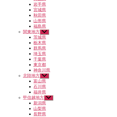
ュ
メ
岩手県
ー
ニ
宮城県
を
ュ
秋田県
表
ー
示
山形県
を
福島県
表
示
関東地方
サ
ブ
茨城県
メ
栃木県
ニ
群馬県
ュ
埼玉県
ー
千葉県
を
東京都
表
示
神奈川県
北陸地方
サ
ブ
富山県
メ
石川県
ニ
福井県
ュ
甲信越地方
サ
ー
ブ
新潟県
を
メ
山梨県
表
ニ
示
長野県
ュ