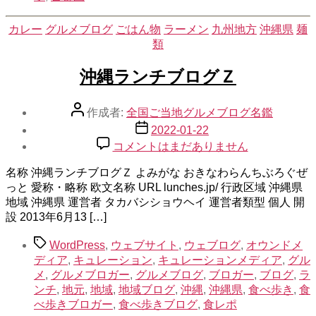
書
[埼
カ
カレー
グルメブログ
ごはん物
ラーメン
九州地方
沖縄県
麺
玉]
テ
類
へ
ゴ
の
リ
沖縄ランチブログＺ
ー
投
作成者:
全国ご当地グルメブログ名鑑
稿
投
2022-01-22
者
稿
沖
コメントはまだありません
日
縄
名称 沖縄ランチブログＺ よみがな おきなわらんちぶろぐぜ
ラ
っと 愛称・略称 欧文名称 URL lunches.jp/ 行政区域 沖縄県
ン
地域 沖縄県 運営者 タカバシショウヘイ 運営者類型 個人 開
チ
設 2013年6月13 […]
ブ
ロ
タ
WordPress
,
ウェブサイト
,
ウェブログ
,
オウンドメ
グ
グ
ディア
,
キュレーション
,
キュレーションメディア
,
グル
Ｚ
メ
,
グルメブロガー
,
グルメブログ
,
ブロガー
,
ブログ
,
ラ
へ
ンチ
,
地元
,
地域
,
地域ブログ
,
沖縄
,
沖縄県
,
食べ歩き
,
食
の
べ歩きブロガー
,
食べ歩きブログ
,
食レポ