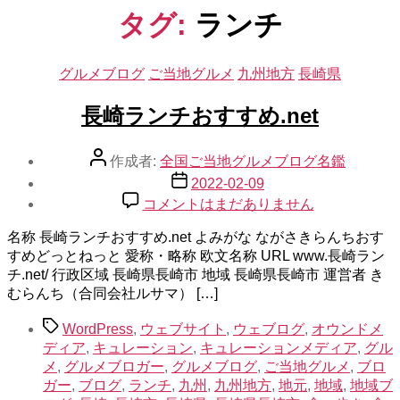
示
タグ:
ランチ
カ
グルメブログ
ご当地グルメ
九州地方
長崎県
テ
ゴ
長崎ランチおすすめ.net
リ
ー
投
作成者:
全国ご当地グルメブログ名鑑
稿
投
2022-02-09
者
稿
長
コメントはまだありません
日
崎
名称 長崎ランチおすすめ.net よみがな ながさきらんちおす
ラ
すめどっとねっと 愛称・略称 欧文名称 URL www.長崎ラン
ン
チ.net/ 行政区域 長崎県長崎市 地域 長崎県長崎市 運営者 き
チ
むらんち（合同会社ルサマ） […]
お
す
タ
WordPress
,
ウェブサイト
,
ウェブログ
,
オウンドメ
す
グ
ディア
,
キュレーション
,
キュレーションメディア
,
グル
め.net
メ
,
グルメブロガー
,
グルメブログ
,
ご当地グルメ
,
ブロ
へ
ガー
,
ブログ
,
ランチ
,
九州
,
九州地方
,
地元
,
地域
,
地域ブ
の