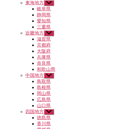
東海地方
サ
ー
ブ
岐阜県
を
メ
静岡県
表
ニ
示
愛知県
ュ
三重県
ー
近畿地方
サ
を
ブ
滋賀県
表
メ
示
京都府
ニ
大阪府
ュ
兵庫県
ー
奈良県
を
和歌山県
表
示
中国地方
サ
ブ
鳥取県
メ
島根県
ニ
岡山県
ュ
広島県
ー
山口県
を
四国地方
表
サ
示
ブ
徳島県
メ
香川県
ニ