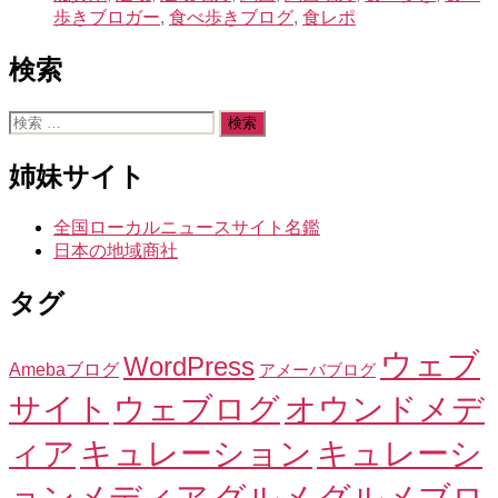
歩きブロガー
,
食べ歩きブログ
,
食レポ
検索
検
索
対
姉妹サイト
象:
全国ローカルニュースサイト名鑑
日本の地域商社
タグ
ウェブ
WordPress
Amebaブログ
アメーバブログ
サイト
ウェブログ
オウンドメデ
ィア
キュレーション
キュレーシ
ョンメディア
グルメ
グルメブロ