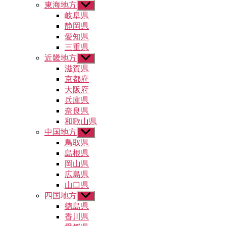
東海地方
サ
ー
ブ
岐阜県
を
メ
静岡県
表
ニ
示
愛知県
ュ
三重県
ー
近畿地方
サ
を
ブ
滋賀県
表
メ
示
京都府
ニ
大阪府
ュ
兵庫県
ー
奈良県
を
和歌山県
表
示
中国地方
サ
ブ
鳥取県
メ
島根県
ニ
岡山県
ュ
広島県
ー
山口県
を
四国地方
表
サ
示
ブ
徳島県
メ
香川県
ニ