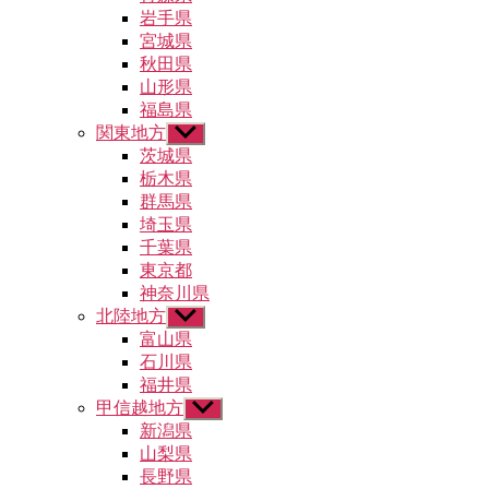
ュ
メ
岩手県
ー
ニ
宮城県
を
ュ
秋田県
表
ー
示
山形県
を
福島県
表
示
関東地方
サ
ブ
茨城県
メ
栃木県
ニ
群馬県
ュ
埼玉県
ー
千葉県
を
東京都
表
示
神奈川県
北陸地方
サ
ブ
富山県
メ
石川県
ニ
福井県
ュ
甲信越地方
サ
ー
ブ
新潟県
を
メ
山梨県
表
ニ
示
長野県
ュ