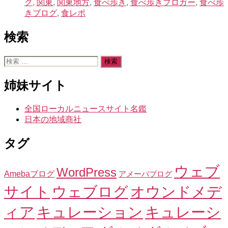
グ
,
関東
,
関東地方
,
食べ歩き
,
食べ歩きブロガー
,
食べ歩
きブログ
,
食レポ
検索
検
索
対
姉妹サイト
象:
全国ローカルニュースサイト名鑑
日本の地域商社
タグ
ウェブ
WordPress
Amebaブログ
アメーバブログ
サイト
ウェブログ
オウンドメデ
ィア
キュレーション
キュレーシ