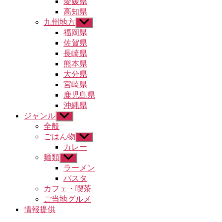
愛媛県
ュ
高知県
ー
九州地方
サ
を
ブ
福岡県
表
メ
示
佐賀県
ニ
長崎県
ュ
熊本県
ー
大分県
を
宮崎県
表
示
鹿児島県
沖縄県
ジャンル
サ
ブ
全般
メ
ごはん物
サ
ニ
ブ
カレー
ュ
メ
麺類
サ
ー
ニ
ブ
ラーメン
を
ュ
メ
パスタ
表
ー
ニ
示
カフェ・喫茶
を
ュ
ご当地グルメ
表
ー
示
情報提供
を
表