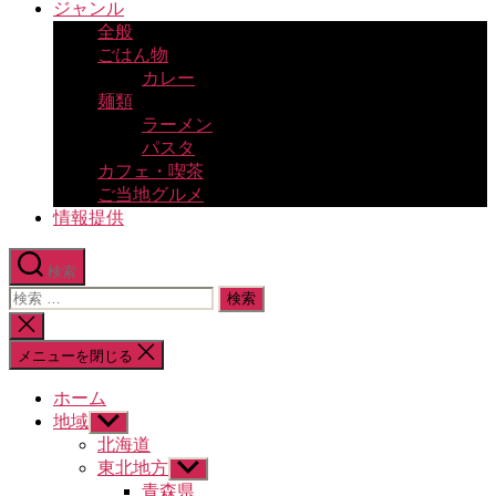
ジャンル
全般
ごはん物
カレー
麺類
ラーメン
パスタ
カフェ・喫茶
ご当地グルメ
情報提供
検索
検
索
検
対
索
メニューを閉じる
象:
を
閉
ホーム
じ
地域
サ
る
ブ
北海道
メ
東北地方
サ
ニ
ブ
青森県