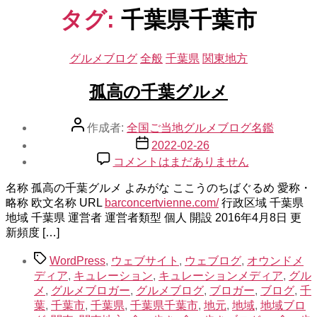
示
タグ:
千葉県千葉市
カ
グルメブログ
全般
千葉県
関東地方
テ
ゴ
孤高の千葉グルメ
リ
ー
投
作成者:
全国ご当地グルメブログ名鑑
稿
投
2022-02-26
者
稿
孤
コメントはまだありません
日
高
名称 孤高の千葉グルメ よみがな ここうのちばぐるめ 愛称・
の
略称 欧文名称 URL
barconcertvienne.com/
千
行政区域 千葉県
地域 千葉県 運営者 運営者類型 個人 開設 2016年4月8日 更
葉
新頻度 […]
グ
ル
タ
WordPress
,
ウェブサイト
,
ウェブログ
,
オウンドメ
メ
グ
ディア
,
キュレーション
,
キュレーションメディア
,
グル
へ
メ
,
グルメブロガー
,
グルメブログ
,
ブロガー
,
ブログ
,
千
の
葉
,
千葉市
,
千葉県
,
千葉県千葉市
,
地元
,
地域
,
地域ブロ