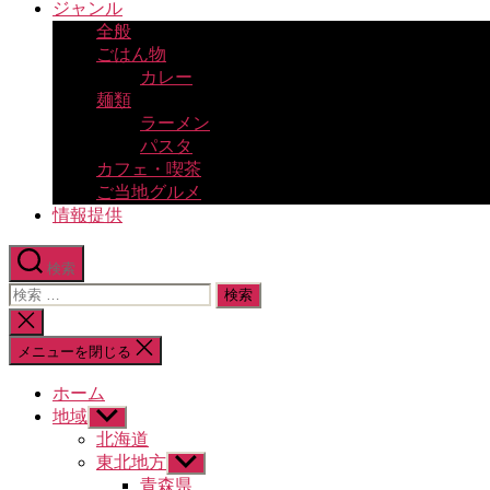
ジャンル
全般
ごはん物
カレー
麺類
ラーメン
パスタ
カフェ・喫茶
ご当地グルメ
情報提供
検索
検
索
検
対
索
メニューを閉じる
象:
を
閉
ホーム
じ
地域
サ
る
ブ
北海道
メ
東北地方
サ
ニ
ブ
青森県