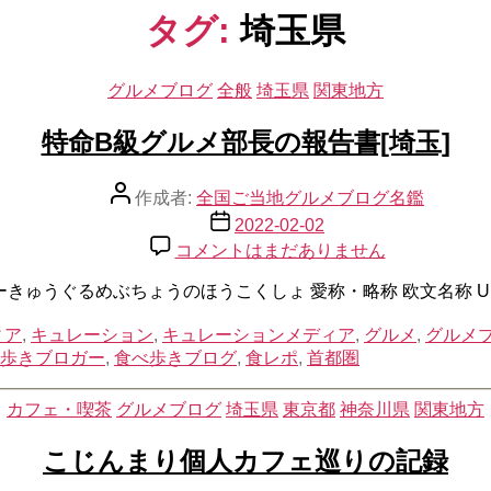
タグ:
埼玉県
カ
グルメブログ
全般
埼玉県
関東地方
テ
ゴ
特命B級グルメ部長の報告書[埼玉]
リ
ー
投
作成者:
全国ご当地グルメブログ名鑑
稿
投
2022-02-02
者
稿
特
コメントはまだありません
日
命
B
びーきゅうぐるめぶちょうのほうこくしょ 愛称・略称 欧文名称 U
級
グ
ィア
,
キュレーション
,
キュレーションメディア
,
グルメ
,
グルメ
ル
歩きブロガー
,
食べ歩きブログ
,
食レポ
,
首都圏
メ
部
カ
カフェ・喫茶
グルメブログ
埼玉県
東京都
神奈川県
関東地方
長
テ
の
ゴ
こじんまり個人カフェ巡りの記録
報
リ