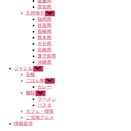
愛媛県
ュ
高知県
ー
九州地方
サ
を
ブ
福岡県
表
メ
示
佐賀県
ニ
長崎県
ュ
熊本県
ー
大分県
を
宮崎県
表
示
鹿児島県
沖縄県
ジャンル
サ
ブ
全般
メ
ごはん物
サ
ニ
ブ
カレー
ュ
メ
麺類
サ
ー
ニ
ブ
ラーメン
を
ュ
メ
パスタ
表
ー
ニ
示
カフェ・喫茶
を
ュ
ご当地グルメ
表
ー
示
情報提供
を
表