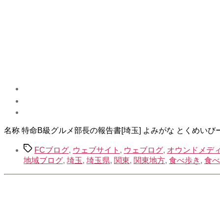
示
名称 特命B級グルメ部長の報告書[埼玉] よみがな とくめい
タ
FCブログ
,
ウェブサイト
,
ウェブログ
,
オウンドメデ
グ
地域ブログ
,
埼玉
,
埼玉県
,
関東
,
関東地方
,
食べ歩き
,
食べ