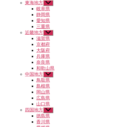
東海地方
サ
ー
ブ
岐阜県
を
メ
静岡県
表
ニ
示
愛知県
ュ
三重県
ー
近畿地方
サ
を
ブ
滋賀県
表
メ
示
京都府
ニ
大阪府
ュ
兵庫県
ー
奈良県
を
和歌山県
表
示
中国地方
サ
ブ
鳥取県
メ
島根県
ニ
岡山県
ュ
広島県
ー
山口県
を
四国地方
表
サ
示
ブ
徳島県
メ
香川県
ニ