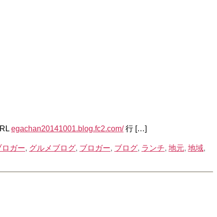
RL
egachan20141001.blog.fc2.com/
行 […]
ブロガー
,
グルメブログ
,
ブロガー
,
ブログ
,
ランチ
,
地元
,
地域
,