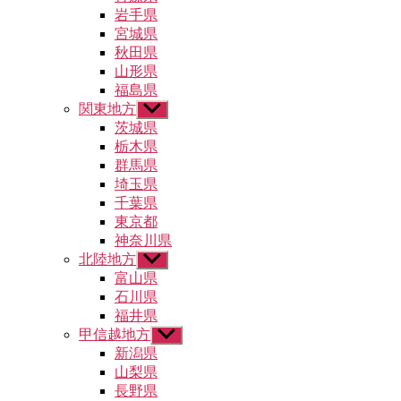
ュ
メ
岩手県
ー
ニ
宮城県
を
ュ
秋田県
表
ー
示
山形県
を
福島県
表
示
関東地方
サ
ブ
茨城県
メ
栃木県
ニ
群馬県
ュ
埼玉県
ー
千葉県
を
東京都
表
示
神奈川県
北陸地方
サ
ブ
富山県
メ
石川県
ニ
福井県
ュ
甲信越地方
サ
ー
ブ
新潟県
を
メ
山梨県
表
ニ
示
長野県
ュ