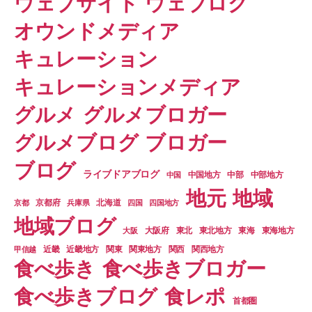
ウェブサイト
ウェブログ
オウンドメディア
キュレーション
キュレーションメディア
グルメ
グルメブロガー
グルメブログ
ブロガー
ブログ
ライブドアブログ
中部
中部地方
中国
中国地方
地元
地域
京都
京都府
兵庫県
北海道
四国
四国地方
地域ブログ
東北
東北地方
東海
東海地方
大阪
大阪府
関東
関東地方
甲信越
近畿
近畿地方
関西
関西地方
食べ歩きブロガー
食べ歩き
食べ歩きブログ
食レポ
首都圏