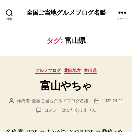
全国ご当地グルメブログ名鑑
検索
メニュー
タグ:
富山県
カ
グルメブログ
北陸地方
富山県
テ
富山やちゃ
ゴ
リ
ー
作成者:
全国ご当地グルメブログ名鑑
2022-04-11
投
投
稿
稿
富
コメントはまだありません
者
日
山
や
ち
名称 富山やちゃ よみがな とやまやちゃ 愛称・略