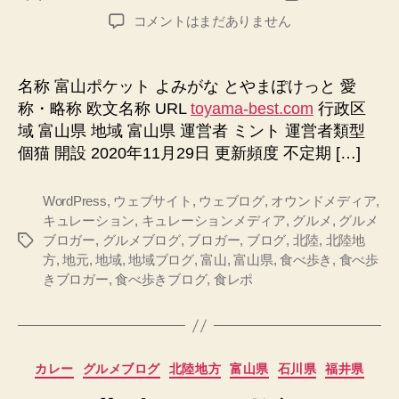
稿
稿
富
コメントはまだありません
者
日
山
ポ
ケ
名称 富山ポケット よみがな とやまぽけっと 愛
ッ
称・略称 欧文名称 URL
toyama-best.com
行政区
ト
域 富山県 地域 富山県 運営者 ミント 運営者類型
へ
個猫 開設 2020年11月29日 更新頻度 不定期 […]
の
WordPress
,
ウェブサイト
,
ウェブログ
,
オウンドメディア
,
キュレーション
,
キュレーションメディア
,
グルメ
,
グルメ
ブロガー
,
グルメブログ
,
ブロガー
,
ブログ
,
北陸
,
北陸地
タ
方
,
地元
,
地域
,
地域ブログ
,
富山
,
富山県
,
食べ歩き
,
食べ歩
グ
きブロガー
,
食べ歩きブログ
,
食レポ
カ
カレー
グルメブログ
北陸地方
富山県
石川県
福井県
テ