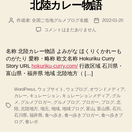
北陸カレー物語
ゴ
リ
ー
作成者:
全国ご当地グルメブログ名鑑
2022-01-20
投
投
稿
稿
北
コメントはまだありません
者
日
陸
カ
レ
名称 北陸カレー物語 よみがな ほくりくかれーも
ー
のがたり 愛称・略称 欧文名称 Hokuriku Curry
物
Story URL
hokuriku-curry.com/
行政区域 石川県・
語
富山県・福井県 地域 北陸地方（ […]
へ
の
WordPress
,
ウェブサイト
,
ウェブログ
,
オウンドメディア
,
カレー
,
キュレーション
,
キュレーションメディア
,
グル
メ
,
グルメブロガー
,
グルメブログ
,
ブロガー
,
ブログ
,
北
タ
陸
,
北陸地方
,
地元
,
地域
,
地域ブログ
,
富山
,
富山県
,
石川
,
グ
石川県
,
福井県
,
食べ歩き
,
食べ歩きブロガー
,
食べ歩きブ
ログ
,
食レポ