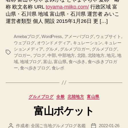
ゃ
称 欧文名称 URL
toyama-miiko.com/
行政区域 富
へ
山県・石川県 地域 富山県・石川県 運営者 みいこ
の
運営者類型 個人 開設 2015年1月26日 更 […]
Amebaブログ
,
WordPress
,
アメーバブログ
,
ウェブサイト
,
ウェブログ
,
オウンドメディア
,
キュレーション
,
キュレー
ションメディア
,
グルメ
,
グルメブロガー
,
グルメブログ
,
タ
ブロガー
,
ブログ
,
中部
,
中部地方
,
北陸
,
北陸地方
,
地元
,
地
グ
域
,
地域ブログ
,
富山
,
富山県
,
食べ歩き
,
食べ歩きブロガ
ー
,
食べ歩きブログ
,
食レポ
カ
グルメブログ
全般
北陸地方
富山県
テ
富山ポケット
ゴ
リ
ー
作成者:
全国ご当地グルメブログ名鑑
2022-01-26
投
投