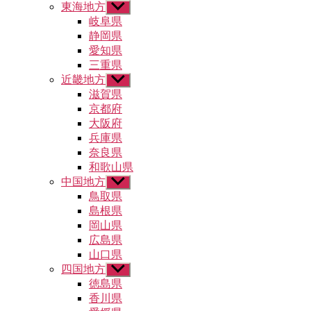
東海地方
サ
ー
ブ
岐阜県
を
メ
静岡県
表
ニ
示
愛知県
ュ
三重県
ー
近畿地方
サ
を
ブ
滋賀県
表
メ
示
京都府
ニ
大阪府
ュ
兵庫県
ー
奈良県
を
和歌山県
表
示
中国地方
サ
ブ
鳥取県
メ
島根県
ニ
岡山県
ュ
広島県
ー
山口県
を
四国地方
表
サ
示
ブ
徳島県
メ
香川県
ニ