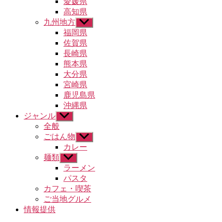
愛媛県
ュ
高知県
ー
九州地方
サ
を
ブ
福岡県
表
メ
示
佐賀県
ニ
長崎県
ュ
熊本県
ー
大分県
を
宮崎県
表
示
鹿児島県
沖縄県
ジャンル
サ
ブ
全般
メ
ごはん物
サ
ニ
ブ
カレー
ュ
メ
麺類
サ
ー
ニ
ブ
ラーメン
を
ュ
メ
パスタ
表
ー
ニ
示
カフェ・喫茶
を
ュ
ご当地グルメ
表
ー
示
情報提供
を
表