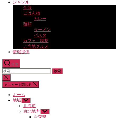
ジャンル
全般
ごはん物
カレー
麺類
ラーメン
パスタ
カフェ・喫茶
ご当地グルメ
情報提供
検索
検
索
検
対
索
メニューを閉じる
象:
を
閉
ホーム
じ
地域
サ
る
ブ
北海道
メ
東北地方
サ
ニ
ブ
青森県