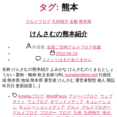
示
タグ:
熊本
カ
グルメブログ
九州地方
全般
熊本県
テ
ゴ
けんさむの熊本紹介
リ
ー
投
作成者:
全国ご当地グルメブログ名鑑
稿
投
2022-04-14
者
稿
け
コメントはまだありません
日
ん
名称 けんさむの熊本紹介 よみがな けんさむのくまもとしょ
さ
うかい 愛称・略称 欧文名称 URL
む
somekenblog.net/
行政区
域 熊本県 地域 熊本県 運営者 けんさむ 運営者類型 個人 開設
の
年月日 更新頻度 […]
熊
本
タ
Amebaブログ
,
WordPress
,
アメーバブログ
,
ウェブ
紹
グ
サイト
,
ウェブログ
,
オウンドメディア
,
キュレーショ
介
ン
,
キュレーションメディア
,
グルメ
,
グルメブロガー
,
へ
グルメブログ
,
ブロガー
,
ブログ
,
九州
,
九州地方
,
地元
,
の