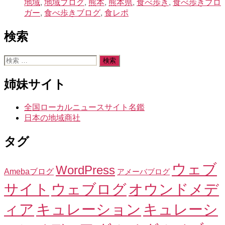
地域
,
地域ブログ
,
熊本
,
熊本県
,
食べ歩き
,
食べ歩きブロ
ガー
,
食べ歩きブログ
,
食レポ
検索
検
索
対
姉妹サイト
象:
全国ローカルニュースサイト名鑑
日本の地域商社
タグ
ウェブ
WordPress
Amebaブログ
アメーバブログ
サイト
ウェブログ
オウンドメデ
ィア
キュレーション
キュレーシ