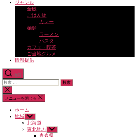
ジャンル
全般
ごはん物
カレー
麺類
ラーメン
パスタ
カフェ・喫茶
ご当地グルメ
情報提供
検索
検
索
検
対
索
メニューを閉じる
象:
を
閉
ホーム
じ
地域
サ
る
ブ
北海道
メ
東北地方
サ
ニ
ブ
青森県