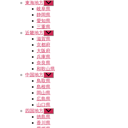
東海地方
サ
ー
ブ
岐阜県
を
メ
静岡県
表
ニ
示
愛知県
ュ
三重県
ー
近畿地方
サ
を
ブ
滋賀県
表
メ
示
京都府
ニ
大阪府
ュ
兵庫県
ー
奈良県
を
和歌山県
表
示
中国地方
サ
ブ
鳥取県
メ
島根県
ニ
岡山県
ュ
広島県
ー
山口県
を
四国地方
表
サ
示
ブ
徳島県
メ
香川県
ニ