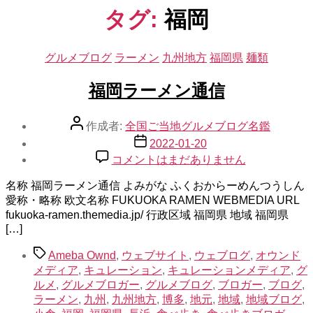
示
タグ:
福岡
カ
グルメブログ
ラーメン
九州地方
福岡県
麺類
テ
ゴ
福岡ラーメン通信
リ
ー
投
作成者:
全国ご当地グルメブログ名鑑
稿
投
2022-01-20
者
稿
福
コメントはまだありません
日
岡
名称 福岡ラーメン通信 よみがな ふくおからーめんつうしん
ラ
愛称・略称 欧文名称 FUKUOKA RAMEN WEBMEDIA URL
ー
fukuoka-ramen.themedia.jp/ 行政区域 福岡県 地域 福岡県
メ
[…]
ン
通
タ
Ameba Ownd
,
ウェブサイト
,
ウェブログ
,
オウンド
信
グ
メディア
,
キュレーション
,
キュレーションメディア
,
グ
へ
ルメ
,
グルメブロガー
,
グルメブログ
,
ブロガー
,
ブログ
,
の
ラーメン
,
九州
,
九州地方
,
博多
,
地元
,
地域
,
地域ブログ
,