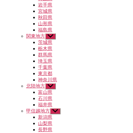
ュ
メ
岩手県
ー
ニ
宮城県
を
ュ
秋田県
表
ー
示
山形県
を
福島県
表
示
関東地方
サ
ブ
茨城県
メ
栃木県
ニ
群馬県
ュ
埼玉県
ー
千葉県
を
東京都
表
示
神奈川県
北陸地方
サ
ブ
富山県
メ
石川県
ニ
福井県
ュ
甲信越地方
サ
ー
ブ
新潟県
を
メ
山梨県
表
ニ
示
長野県
ュ