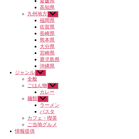
愛媛県
ュ
高知県
ー
九州地方
サ
を
ブ
福岡県
表
メ
示
佐賀県
ニ
長崎県
ュ
熊本県
ー
大分県
を
宮崎県
表
示
鹿児島県
沖縄県
ジャンル
サ
ブ
全般
メ
ごはん物
サ
ニ
ブ
カレー
ュ
メ
麺類
サ
ー
ニ
ブ
ラーメン
を
ュ
メ
パスタ
表
ー
ニ
示
カフェ・喫茶
を
ュ
ご当地グルメ
表
ー
示
情報提供
を
表