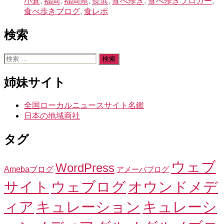
小倉
,
福岡
,
福岡県
,
長浜
,
食べ歩き
,
食べ歩きブロガー
,
食べ歩きブログ
,
食レポ
検索
検
索
対
姉妹サイト
象:
全国ローカルニュースサイト名鑑
日本の地域商社
タグ
ウェブ
WordPress
Amebaブログ
アメーバブログ
サイト
ウェブログ
オウンドメデ
ィア
キュレーション
キュレーシ