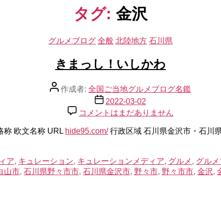
タグ:
金沢
カ
グルメブログ
全般
北陸地方
石川県
テ
ゴ
きまっし！いしかわ
リ
ー
投
作成者:
全国ご当地グルメブログ名鑑
稿
投
2022-03-02
者
稿
き
コメントはまだありません
日
ま
称 欧文名称 URL
hide95.com/
っ
行政区域 石川県金沢市・石川県
し！
い
ィア
,
キュレーション
,
キュレーションメディア
,
グルメ
,
グルメ
し
白山市
,
石川県野々市市
,
石川県金沢市
,
野々市
,
野々市市
,
金沢
,
か
わ
へ
の