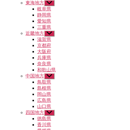
東海地方
サ
ー
ブ
岐阜県
を
メ
静岡県
表
ニ
示
愛知県
ュ
三重県
ー
近畿地方
サ
を
ブ
滋賀県
表
メ
示
京都府
ニ
大阪府
ュ
兵庫県
ー
奈良県
を
和歌山県
表
示
中国地方
サ
ブ
鳥取県
メ
島根県
ニ
岡山県
ュ
広島県
ー
山口県
を
四国地方
表
サ
示
ブ
徳島県
メ
香川県
ニ