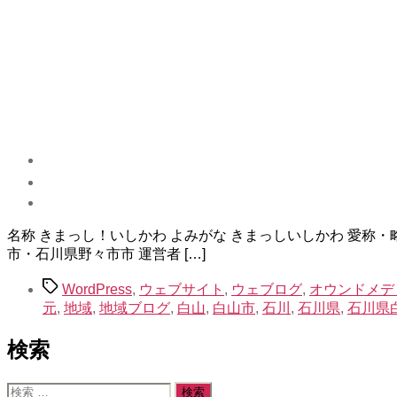
示
名称 きまっし！いしかわ よみがな きまっしいしかわ 愛称・略
市・石川県野々市市 運営者 […]
タ
WordPress
,
ウェブサイト
,
ウェブログ
,
オウンドメデ
グ
元
,
地域
,
地域ブログ
,
白山
,
白山市
,
石川
,
石川県
,
石川県
検索
検