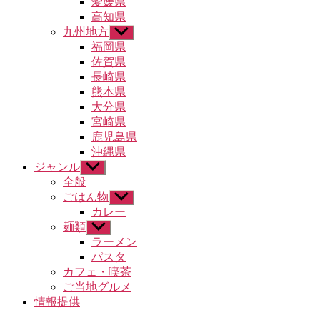
愛媛県
ュ
高知県
ー
九州地方
サ
を
ブ
福岡県
表
メ
示
佐賀県
ニ
長崎県
ュ
熊本県
ー
大分県
を
宮崎県
表
示
鹿児島県
沖縄県
ジャンル
サ
ブ
全般
メ
ごはん物
サ
ニ
ブ
カレー
ュ
メ
麺類
サ
ー
ニ
ブ
ラーメン
を
ュ
メ
パスタ
表
ー
ニ
示
カフェ・喫茶
を
ュ
ご当地グルメ
表
ー
示
情報提供
を
表