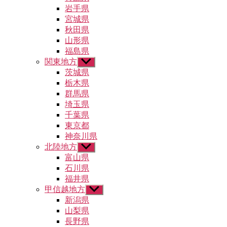
ュ
メ
岩手県
ー
ニ
宮城県
を
ュ
秋田県
表
ー
示
山形県
を
福島県
表
示
関東地方
サ
ブ
茨城県
メ
栃木県
ニ
群馬県
ュ
埼玉県
ー
千葉県
を
東京都
表
示
神奈川県
北陸地方
サ
ブ
富山県
メ
石川県
ニ
福井県
ュ
甲信越地方
サ
ー
ブ
新潟県
を
メ
山梨県
表
ニ
示
長野県
ュ