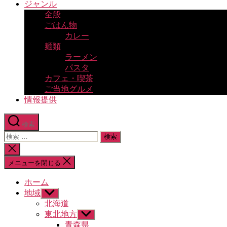
ジャンル
全般
ごはん物
カレー
麺類
ラーメン
パスタ
カフェ・喫茶
ご当地グルメ
情報提供
検索
検
索
検
対
索
メニューを閉じる
象:
を
閉
ホーム
じ
地域
サ
る
ブ
北海道
メ
東北地方
サ
ニ
ブ
青森県