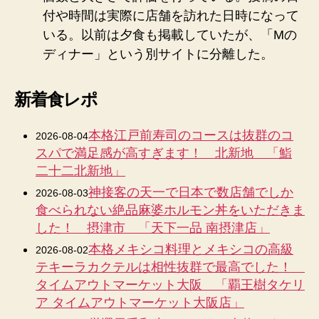
付や時間は実際に店舗を訪れた日時になって
いる。以前は夕食も掲載していたが、「Mの
ディナー」という別サイトに分離した。
新着食レポ
本格江戸前寿司のコースは抜群のコ
2026-08-04
スパで満足感が高すぎます！ 北新地 「鮨
二十二北新地」
神接客の天一で日本で数店舗でしか
2026-08-03
食べられない絶品麻婆ホルモン丼をいただきま
した！ 摂津市 「天下一品 南摂津店」
本格メキシコ料理とメキシコの高級
2026-08-02
テキーラカクテルは相性抜群で最高でした！
タイムアウトマーケット大阪 「覇王樹タケリ
ア タイムアウトマーケット大阪店」