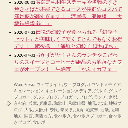
厳選黒毛和牛ステーキや名物のすき
2026-08-01
焼きそばが堪能できるコースが抜群のコスパで
満足感が高すぎます！ 淀屋橋 淀屋橋 「大
坂鉄板焼 鉄十」
伝説の幻餃子が食べられる『幻餃子
2026-07-31
セット』が美味しくて安くてとんでもなくお得
です！ 肥後橋 「海鮮と幻餃子 ぼちぼち」
おかずがたくさんのランチやこだわ
2026-07-31
りのスイーツとコーヒーが絶品のお洒落なカフ
ェがオープン！ 生駒市 「かふぅカフェ」
WordPress
,
ウェブサイト
,
ウェブログ
,
オウンドメディア
,
キュレーション
,
キュレーションメディア
,
グルメ
,
グルメ
ブロガー
,
グルメブログ
,
ブロガー
,
ブログ
,
ランチ
,
京都
,
京都府
,
兵庫
,
兵庫県
,
和歌山
,
和歌山県
,
地元
,
地域
,
地域ブ
タ
ログ
,
大阪
,
大阪府
,
奈良
,
奈良県
,
滋賀
,
滋賀県
,
近畿
,
近畿
グ
地方
,
関西
,
関西地方
,
食べ歩き
,
食べ歩きブロガー
,
食べ歩
きブログ
,
食レポ