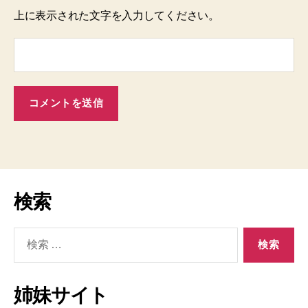
上に表示された文字を入力してください。
検索
検
索
対
象:
姉妹サイト