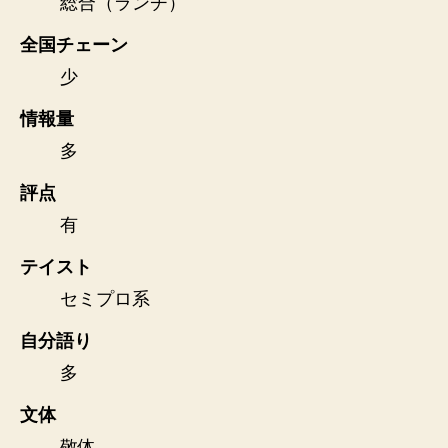
総合（ランチ）
全国チェーン
少
情報量
多
評点
有
テイスト
セミプロ系
自分語り
多
文体
敬体