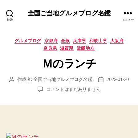
全国ご当地グルメブログ名鑑
検索
メニュー
カ
グルメブログ
京都府
全般
兵庫県
和歌山県
大阪府
テ
奈良県
滋賀県
近畿地方
ゴ
リ
Ｍのランチ
ー
作成者:
全国ご当地グルメブログ名鑑
2022-01-20
投
投
稿
稿
Ｍ
コメントはまだありません
者
日
の
ラ
ン
チ
へ
の